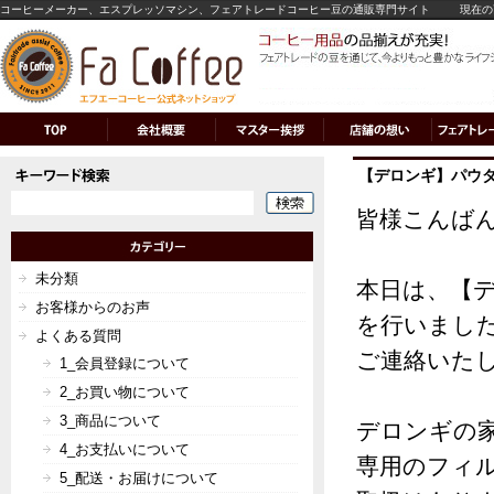
コーヒーメーカー、エスプレッソマシン、フェアトレードコーヒー豆の通販専門サイト
現在の
【デロンギ】パウ
皆様こんば
未分類
本日は、【
お客様からのお声
を行いまし
よくある質問
ご連絡いた
1_会員登録について
2_お買い物について
3_商品について
デロンギの
4_お支払いについて
専用のフィ
5_配送・お届けについて