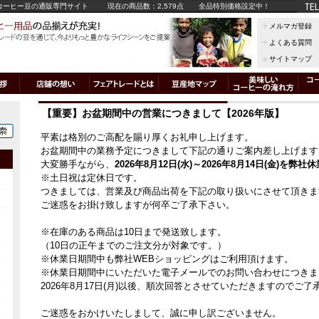
コーヒー豆の通販専門サイト
現在の商品数：2,579点
全品特別価格設定中！
メルマガ登録
よくある質問
サイトマップ
【重要】お盆期間中の営業につきまして【2026年版】
平素は格別のご高配を賜り厚くお礼申し上げます。
お盆期間中の業務予定につきまして下記の通りご案内差し上げます
大変勝手ながら、
2026年8月12日(水)～2026年8月14日(金)を弊社
※土日祝は定休日です。
つきましては、営業及び商品出荷を下記の取り扱いにさせて頂きま
ご迷惑をお掛け致しますが何卒ご了承下さい。
※在庫のある商品は10日まで発送致します。
（10日の正午までのご注文分が対象です。）
※休業日期間中も弊社WEBショッピングはご利用頂けます。
※休業日期間中にいただいた電子メールでのお問い合わせにつきま
2026年8月17日(月)以後、順次回答とさせていただきますのでご了
ご迷惑をおかけいたしまして、誠に申し訳ございません。