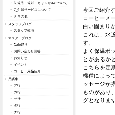
6_返品・返却・キャンセルについて
今回ご紹介
7_付加サービスについて
8_その他
コーヒーメ
スタッフブログ
白い固まり
スタッフ菊地
これは、水
マスターブログ
す。
Cafe巡り
よく保温ポ
お問い合わせ回答
お知らせ
とがあるか
イベント
こちらを定
コーヒー用品紹介
機種によっ
用語集
ッセージが
ア行
ものがあり
カ行
サ行
グとなりま
タ行
ナ行