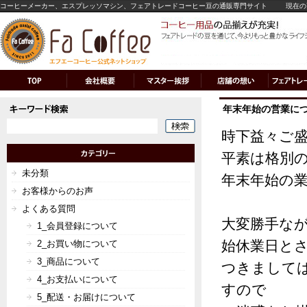
コーヒーメーカー、エスプレッソマシン、フェアトレードコーヒー豆の通販専門サイト
現在の
年末年始の営業につ
時下益々ご
平素は格別
未分類
年末年始の
お客様からのお声
よくある質問
大変勝手な
1_会員登録について
始休業日と
2_お買い物について
3_商品について
つきまして
4_お支払いについて
すので
5_配送・お届けについて