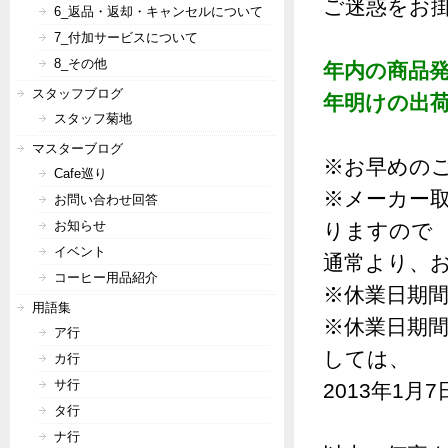
ご迷惑をお
6_返品・返却・キャンセルについて
7_付加サービスについて
8_その他
年内の商品発
スタッフブログ
年明けの出荷
スタッフ菊地
マスターブログ
※お早めの
Cafe巡り
※メーカー
お問い合わせ回答
お知らせ
りますので
イベント
通常より、
コーヒー用品紹介
※休業日期
用語集
※休業日期
ア行
しては、
カ行
サ行
2013年1
タ行
ナ行