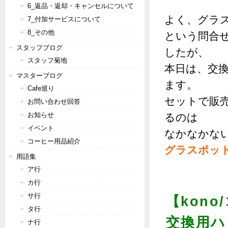
6_返品・返却・キャンセルについて
よく、グラ
7_付加サービスについて
8_その他
という問合
スタッフブログ
したが、
スタッフ菊地
本日は、交
マスターブログ
ます。
Cafe巡り
セットで販
お問い合わせ回答
お知らせ
るのは
イベント
なかなかな
コーヒー用品紹介
グラスポッ
用語集
ア行
カ行
サ行
【kono
タ行
交換用ハ
ナ行