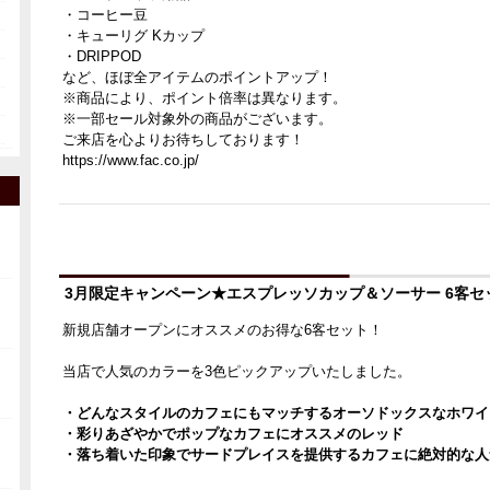
・コーヒー豆
・キューリグ Kカップ
・DRIPPOD
など、ほぼ全アイテムのポイントアップ！
※商品により、ポイント倍率は異なります。
※一部セール対象外の商品がございます。
ご来店を心よりお待ちしております！
https://www.fac.co.jp/
3月限定キャンペーン★エスプレッソカップ＆ソーサー 6客セ
新規店舗オープンにオススメのお得な6客セット！
当店で人気のカラーを3色ピックアップいたしました。
・どんなスタイルのカフェにもマッチするオーソドックスなホワイ
・彩りあざやかでポップなカフェにオススメのレッド
・落ち着いた印象でサードプレイスを提供するカフェに絶対的な人