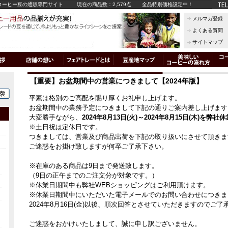
コーヒー豆の通販専門サイト
現在の商品数：2,579点
全品特別価格設定中！
メルマガ登録
よくある質問
サイトマップ
【重要】お盆期間中の営業につきまして【2024年版】
平素は格別のご高配を賜り厚くお礼申し上げます。
お盆期間中の業務予定につきまして下記の通りご案内差し上げます
大変勝手ながら、
2024年8月13日(火)～2024年8月15日(木)を弊社
※土日祝は定休日です。
つきましては、営業及び商品出荷を下記の取り扱いにさせて頂きま
ご迷惑をお掛け致しますが何卒ご了承下さい。
※在庫のある商品は9日まで発送致します。
（9日の正午までのご注文分が対象です。）
※休業日期間中も弊社WEBショッピングはご利用頂けます。
※休業日期間中にいただいた電子メールでのお問い合わせにつきま
2024年8月16日(金)以後、順次回答とさせていただきますのでご了
ご迷惑をおかけいたしまして、誠に申し訳ございません。