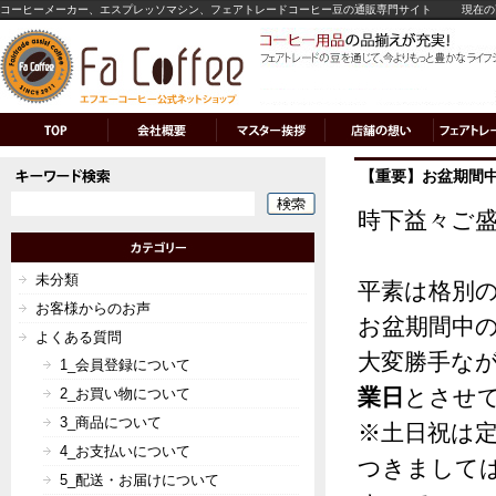
コーヒーメーカー、エスプレッソマシン、フェアトレードコーヒー豆の通販専門サイト
現在の
【重要】お盆期間中
時下益々ご
未分類
平素は格別
お客様からのお声
お盆期間中
よくある質問
大変勝手な
1_会員登録について
業日
とさせ
2_お買い物について
3_商品について
※土日祝は
4_お支払いについて
つきまして
5_配送・お届けについて