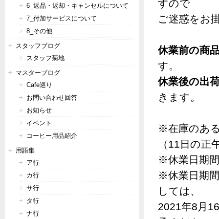
すので
6_返品・返却・キャンセルについて
ご迷惑をお
7_付加サービスについて
8_その他
スタッフブログ
休業前の商品出
スタッフ菊地
す。
マスターブログ
休業後の出荷開
Cafe巡り
きます。
お問い合わせ回答
お知らせ
イベント
※在庫のある
コーヒー用品紹介
（11日の正
用語集
※休業日期
ア行
※休業日期
カ行
サ行
しては、
タ行
2021年8
ナ行