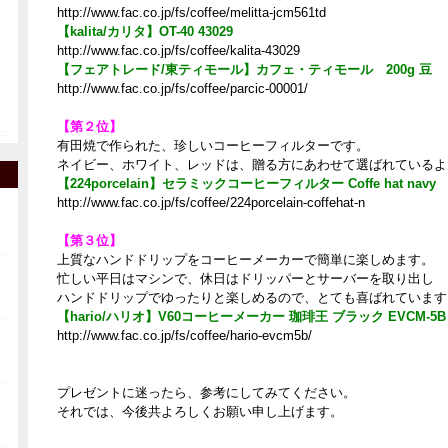
http://www.fac.co.jp/fs/coffee/melitta-jcm561td
【kalita/カリタ】OT-40 43029
http://www.fac.co.jp/fs/coffee/kalita-43029
【フェアトレード/東ティモール】カフェ・ティモール 200g 豆
http://www.fac.co.jp/fs/coffee/parcic-00001/
【第２位】
有田焼で作られた、珍しいコーヒーフィルターです。
ネイビー、ホワイト、レッドは、贈る方にあわせて選ばれているよ
【224porcelain】セラミックコーヒーフィルター Coffe hat navy
http://www.fac.co.jp/fs/coffee/224porcelain-coffehat-n
【第３位】
上質なハンドドリップをコーヒーメーカーで簡単に楽しめます。
忙しい平日はマシンで、休日はドリッパーとサーバーを取り出し
ハンドドリップでゆったりと楽しめるので、とても喜ばれています
【hario/ハリオ】V60コーヒーメーカー 珈琲王 ブラック EVCM-5B
http://www.fac.co.jp/fs/coffee/hario-evcm5b/
プレゼントに迷ったら、参考にしてみてください。
それでは、今後共よろしくお願い申し上げます。