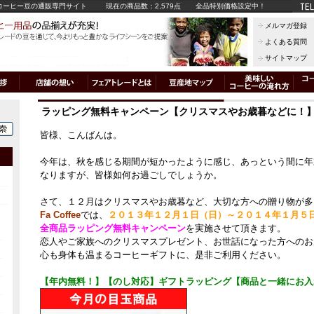
コーヒー豆の通販専門サイト
現在の商品数：2,579点
全品特別価格設定中！
メルマガ登録
よくある質問
サイトマップ
ラッピング無料キャンペーン【クリスマスやお歳暮などに！
皆様、こんばんは。
今年は、秋を感じる期間が短かったように感じ、あっという間に年
なりますが、皆様如何お過ごしでしょうか。
さて、１２月はクリスマスやお歳暮など、大切な方への贈り物が多
Fa Coffee
では、
２０１３年１２月１日（日）～２０１４年１月５
全商品ラッピング無料キャンペーン
を実施
させて頂きます。
恋人やご家族へのクリスマスプレゼント、お世話になった方へのお
心も身体も温まるコーヒーギフトに、是非ご利用ください。
【年内無料！】【のし対応】ギフトラッピング【商品と一緒にお入