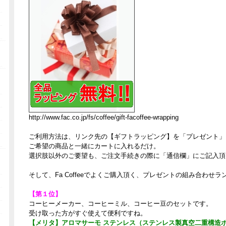
http://www.fac.co.jp/fs/coffee/gift-facoffee-wrapping
ご利用方法は、リンク先の【ギフトラッピング】を「プレゼント」
ご希望の商品と一緒にカートに入れるだけ。
選択肢以外のご要望も、ご注文手続きの際に「通信欄」にご記入頂
そして、Fa Coffeeでよくご購入頂く、プレゼントの組み合わせ
【第１位】
コーヒーメーカー、コーヒーミル、コーヒー豆のセットです。
受け取った方がすぐ使えて便利ですね。
【メリタ】アロマサーモ ステンレス（ステンレス製真空二重構造ポット使